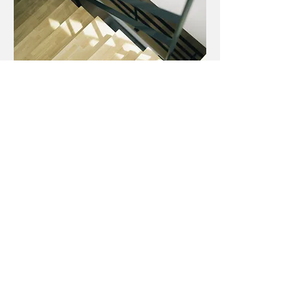
CONCEPT
『木とスチールをシンプル
に』
球場近くの狭小住宅。
コンパクトな空間を気持ちよく過ごせる事を心がけ
ました。
細いラインの家具を採用し圧迫感のない空間を目指
しました。
光と木とスチールがとてもバランス良くコーディネ
ートできました。
CONTACT
〒734-0011
広島県広島市南区宇品海岸3-9-47